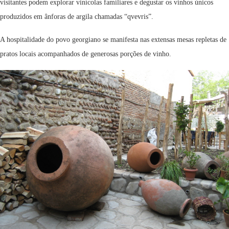
visitantes podem explorar vinícolas familiares e degustar os vinhos únicos
produzidos em ânforas de argila chamadas “qvevris”.
A hospitalidade do povo georgiano se manifesta nas extensas mesas repletas de
pratos locais acompanhados de generosas porções de vinho.