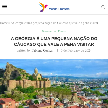
Home
»
A Geórgia é uma pequena nação do Cáucaso que vale a pena visitar
Destaque
Europa
A GEÓRGIA É UMA PEQUENA NAÇÃO DO
CÁUCASO QUE VALE A PENA VISITAR
written by
Fabiana Ceyhan
6 de February de 2024