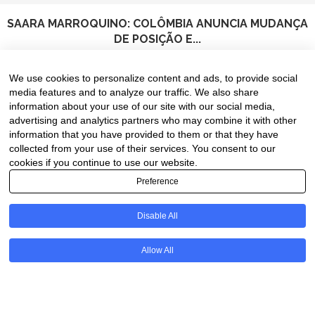
SAARA MARROQUINO: COLÔMBIA ANUNCIA MUDANÇA
DE POSIÇÃO E...
8 de August de 2026
We use cookies to personalize content and ads, to provide social
media features and to analyze our traffic. We also share
information about your use of our site with our social media,
advertising and analytics partners who may combine it with other
information that you have provided to them or that they have
collected from your use of their services. You consent to our
cookies if you continue to use our website.
Preference
Disable All
PT
Allow All
@2020 - All Right Reserved. Designed and Developed by
Uios
BACK TO TOP