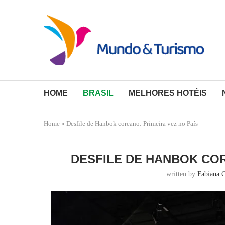
HOME
BRASIL
MELHORES HOTÉIS
Home
»
Desfile de Hanbok coreano: Primeira vez no País
DESFILE DE HANBOK COR
written by
Fabiana 