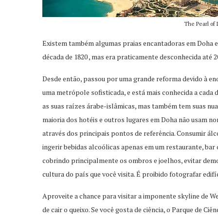
The Pearl of 
Existem também algumas praias encantadoras em Doha e are
década de 1820 , mas era praticamente desconhecida até 2
Desde então, passou por uma grande reforma devido à eno
uma metrópole sofisticada, e está mais conhecida a cada d
as suas raízes árabe-islâmicas, mas também tem suas nuan
maioria dos hotéis e outros lugares em Doha não usam nom
através dos principais pontos de referência. Consumir á
ingerir bebidas alcoólicas apenas em um restaurante, bar o
cobrindo principalmente os ombros e joelhos, evitar demo
cultura do país que você visita. É proibido fotografar edi
Aproveite a chance para visitar a imponente skyline de W
de cair o queixo. Se você gosta de ciência, o Parque de Ci