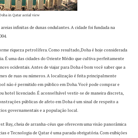
Doha in Qatar aerial view
ias infinitas de dunas ondulantes. A cidade foi fundada na
004.
rme riqueza petrolífera. Como resultado,Doha é hoje considerada
ia. É uma das cidades do Oriente Médio que cultiva perfeitamente
ces ocidentais. Antes de viajar para Doha é bom você saber que a
es de ruas ou números. A localização é feita principalmente
lcool não é permitido em público em Doha. Você pode comprar e
u hotel licenciado. É aconselhável vestir-se de maneira discreta,
nstrações públicas de afeto em Doha é um sinal de respeito a
fícios governamentais e a população local.
est Bay, cheia de arranha-céus que oferecem uma visão panorâmica
ências e Tecnologia de Qatar é uma parada obrigatória. Com exibições