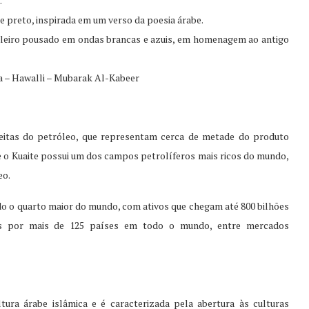
.
e preto, inspirada em um verso da poesia árabe.
eleiro pousado em ondas brancas e azuis, em homenagem ao antigo
ra – Hawalli – Mubarak Al-Kabeer
eitas do petróleo, que representam cerca de metade do produto
e o Kuaite possui um dos campos petrolíferos mais ricos do mundo,
eo.
do o quarto maior do mundo, com ativos que chegam até 800 bilhões
dos por mais de 125 países em todo o mundo, entre mercados
tura árabe islâmica e é caracterizada pela abertura às culturas