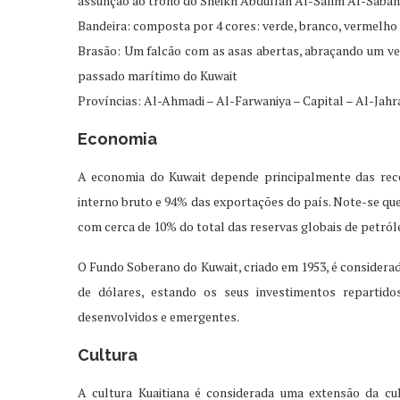
assunção ao trono do Sheikh Abdullah Al-Salim Al-Sabah
Bandeira: composta por 4 cores: verde, branco, vermelho 
Brasão: Um falcão com as asas abertas, abraçando um v
passado marítimo do Kuwait
Províncias: Al-Ahmadi – Al-Farwaniya – Capital – Al-Jah
Economia
A economia do Kuwait depende principalmente das rec
interno bruto e 94% das exportações do país. Note-se qu
com cerca de 10% do total das reservas globais de petról
O Fundo Soberano do Kuwait, criado em 1953, é considera
de dólares, estando os seus investimentos reparti
desenvolvidos e emergentes.
Cultura
A cultura Kuaitiana é considerada uma extensão da cul