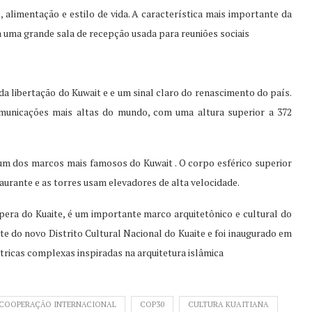
o, alimentação e estilo de vida. A característica mais importante da
 uma grande sala de recepção usada para reuniões sociais
da libertação do Kuwait e e um sinal claro do renascimento do país.
municações mais altas do mundo, com uma altura superior a 372
um dos marcos mais famosos do Kuwait . O corpo esférico superior
aurante e as torres usam elevadores de alta velocidade.
ra do Kuaite, é um importante marco arquitetônico e cultural do
rte do novo Distrito Cultural Nacional do Kuaite e foi inaugurado em
tricas complexas inspiradas na arquitetura islâmica
COOPERAÇÃO INTERNACIONAL
COP30
CULTURA KUAITIANA