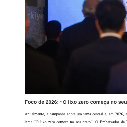
Foco de 2026: “O lixo zero começa no seu
Anualmente, a campanha adota um tema central e, em 2026, as 
lema “O lixo zero começa no seu prato”. O Embaixador da T