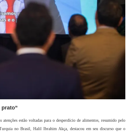
 prato”
atenções estão voltadas para o desperdício de alimentos, resumido pelo
urquia no Brasil, Halil Ibrahim Akça, destacou em seu discurso que o