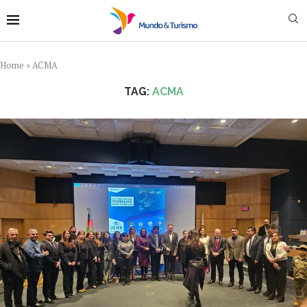
Home
»
ACMA
TAG:
ACMA