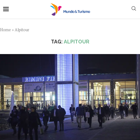
Home
»
Alpitour
TAG:
ALPITOUR