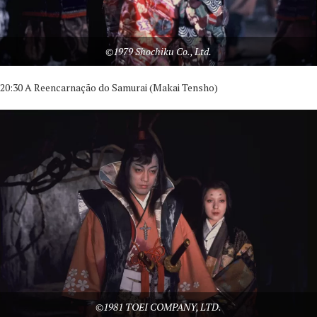
©1979 Shochiku Co., Ltd.
20:30 A Reencarnação do Samurai (Makai Tensho)
©1981 TOEI COMPANY, LTD.