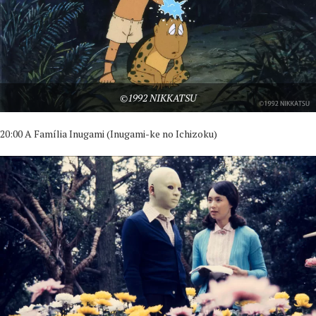
©1992 NIKKATSU
20:00 A Família Inugami (Inugami-ke no Ichizoku)