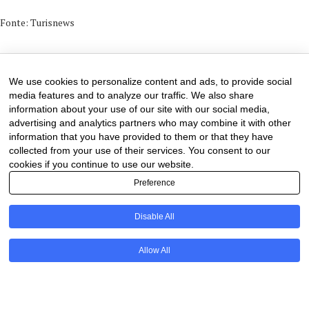
Fonte: Turisnews
27 de December de 2024
0 comments
We use cookies to personalize content and ads, to provide social
media features and to analyze our traffic. We also share
information about your use of our site with our social media,
advertising and analytics partners who may combine it with other
information that you have provided to them or that they have
collected from your use of their services. You consent to our
cookies if you continue to use our website.
Preference
Disable All
PT
Allow All
@2020 - All Right Reserved. Designed and Developed by
Uios
BACK TO TOP