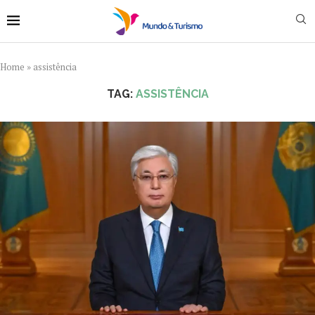
Home
»
assistência
TAG:
ASSISTÊNCIA