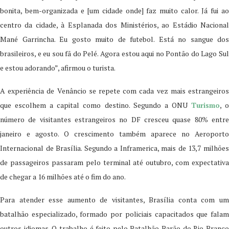
bonita, bem-organizada e [um cidade onde] faz muito calor. Já fui ao
centro da cidade, à Esplanada dos Ministérios, ao Estádio Nacional
Mané Garrincha. Eu gosto muito de futebol. Está no sangue dos
brasileiros, e eu sou fã do Pelé. Agora estou aqui no Pontão do Lago Sul
e estou adorando”, afirmou o turista.
A experiência de Venâncio se repete com cada vez mais estrangeiros
que escolhem a capital como destino. Segundo a ONU
Turismo
, 
número de visitantes estrangeiros no DF cresceu quase 80% entre
janeiro e agosto. O crescimento também aparece no Aeroporto
Internacional de Brasília. Segundo a Inframerica, mais de 13,7 milhões
de passageiros passaram pelo terminal até outubro, com expectativa
de chegar a 16 milhões até o fim do ano.
Para atender esse aumento de visitantes, Brasília conta com um
batalhão especializado, formado por policiais capacitados que falam
outros idiomas. O trabalho é feito pelo Batalhão Barão do Rio Branco