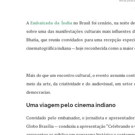
A
Embaixada da Índia
no Brasil foi cenário, na noite 
sobre uma das manifestações culturais mais influentes do
Bhatia, que reuniu convidados para uma recepção especial
cinematográfica indiana — hoje reconhecida como a maio
Mais do que um encontro cultural, o evento assumiu con
meio da arte, da criatividade e do audiovisual, um seto
democracias.
Uma viagem pelo cinema indiano
Convidado pelo embaixador, o jornalista e apresentador
Globo Brasília — conduziu a apresentação “Celebrando o 
apresentou ao público um panorama histórico e contempo