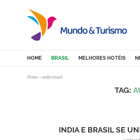
HOME
BRASIL
MELHORES HOTÉIS
N
Home
»
audiovisual
TAG:
A
INDIA E BRASIL SE 
written