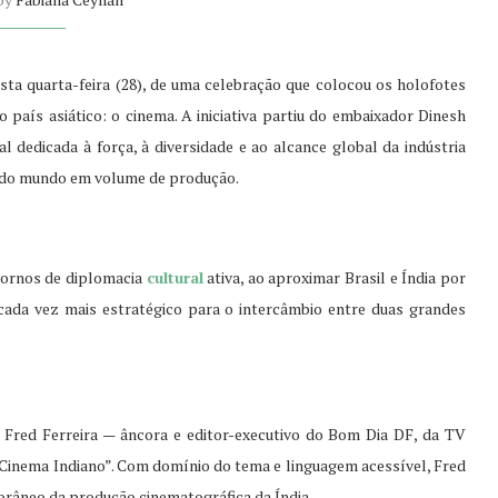
desta quarta-feira (28), de uma celebração que colocou os holofotes
 país asiático: o cinema. A iniciativa partiu do embaixador Dinesh
 dedicada à força, à diversidade e ao alcance global da indústria
r do mundo em volume de produção.
tornos de diplomacia
cultural
ativa, ao aproximar Brasil e Índia por
r cada vez mais estratégico para o intercâmbio entre duas grandes
 Fred Ferreira — âncora e editor-executivo do Bom Dia DF, da TV
Cinema Indiano”. Com domínio do tema e linguagem acessível, Fred
râneo da produção cinematográfica da Índia.