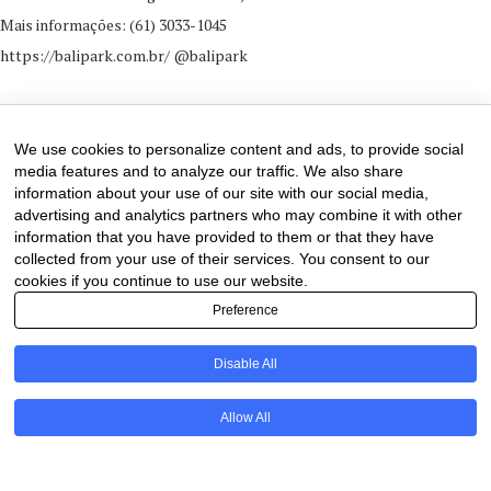
Mais informações: (61) 3033-1045
https://balipark.com.br/ @balipark
22 de May de 2025
0 comments
We use cookies to personalize content and ads, to provide social
media features and to analyze our traffic. We also share
information about your use of our site with our social media,
advertising and analytics partners who may combine it with other
information that you have provided to them or that they have
collected from your use of their services. You consent to our
cookies if you continue to use our website.
Preference
Disable All
PT
Allow All
@2020 - All Right Reserved. Designed and Developed by
Uios