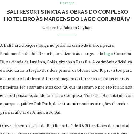
Destaque
BALI RESORTS INICIA AS OBRAS DO COMPLEXO
HOTELEIRO ÀS MARGENS DO LAGO CORUMBÁ IV
written by
Fabiana Ceyhan
A Bali Participações lança no próximo dia 23 de maio, a pedra
fundamental do Bali Resorts, localizado às margens do
lago
Corumbá
IV, na cidade de Luziânia, Goiás, vizinha a Brasília. A cerimônia oficializa
o início da construção dos dois primeiros blocos dos 10 previstos para
o complexo hoteleiro. A terraplanagem do terreno que irá receber os
primeiros 144 apartamentos dos 720 que integram o projeto foi iniciada
em abril passado, dando forma ao Complexo Turístico Bali iniciado com
o parque aquático Bali Park, detentor entre outras atrações da maior
praia artificial da América do Sul.
O investimento inicial do Bali Resorts é de R$ 300 milhões de um total
de R$ 1,2 bilhões previstos pela Bali Participações para o Complexo