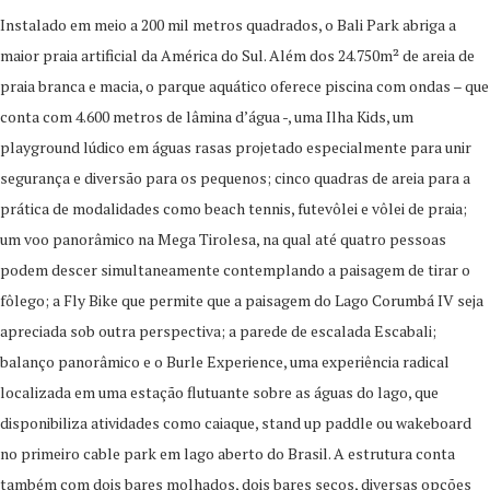
Instalado em meio a 200 mil metros quadrados, o Bali Park abriga a
maior praia artificial da América do Sul. Além dos 24.750m² de areia de
praia branca e macia, o parque aquático oferece piscina com ondas – que
conta com 4.600 metros de lâmina d’água -, uma Ilha Kids, um
playground lúdico em águas rasas projetado especialmente para unir
segurança e diversão para os pequenos; cinco quadras de areia para a
prática de modalidades como beach tennis, futevôlei e vôlei de praia;
um voo panorâmico na Mega Tirolesa, na qual até quatro pessoas
podem descer simultaneamente contemplando a paisagem de tirar o
fôlego; a Fly Bike que permite que a paisagem do Lago Corumbá IV seja
apreciada sob outra perspectiva; a parede de escalada Escabali;
balanço panorâmico e o Burle Experience, uma experiência radical
localizada em uma estação flutuante sobre as águas do lago, que
disponibiliza atividades como caiaque, stand up paddle ou wakeboard
no primeiro cable park em lago aberto do Brasil. A estrutura conta
também com dois bares molhados, dois bares secos, diversas opções