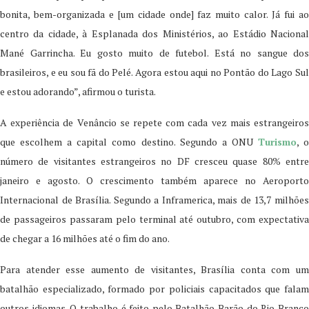
bonita, bem-organizada e [um cidade onde] faz muito calor. Já fui ao
centro da cidade, à Esplanada dos Ministérios, ao Estádio Nacional
Mané Garrincha. Eu gosto muito de futebol. Está no sangue dos
brasileiros, e eu sou fã do Pelé. Agora estou aqui no Pontão do Lago Sul
e estou adorando”, afirmou o turista.
A experiência de Venâncio se repete com cada vez mais estrangeiros
que escolhem a capital como destino. Segundo a ONU
Turismo
, 
número de visitantes estrangeiros no DF cresceu quase 80% entre
janeiro e agosto. O crescimento também aparece no Aeroporto
Internacional de Brasília. Segundo a Inframerica, mais de 13,7 milhões
de passageiros passaram pelo terminal até outubro, com expectativa
de chegar a 16 milhões até o fim do ano.
Para atender esse aumento de visitantes, Brasília conta com um
batalhão especializado, formado por policiais capacitados que falam
outros idiomas. O trabalho é feito pelo Batalhão Barão do Rio Branco