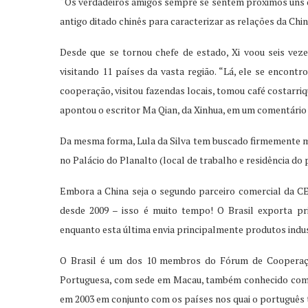
“Os verdadeiros amigos sempre se sentem próximos uns dos
antigo ditado chinês para caracterizar as relações da Chi
Desde que se tornou chefe de estado, Xi voou seis vez
visitando 11 países da vasta região. “Lá, ele se encont
cooperação, visitou fazendas locais, tomou café costarr
apontou o escritor Ma Qian, da Xinhua, em um comentári
Da mesma forma, Lula da Silva tem buscado firmemente me
no Palácio do Planalto (local de trabalho e residência do p
Embora a China seja o segundo parceiro comercial da CEL
desde 2009 – isso é muito tempo! O Brasil exporta pr
enquanto esta última envia principalmente produtos indus
O Brasil é um dos 10 membros do Fórum de Cooperaçã
Portuguesa, com sede em Macau, também conhecido como
em 2003 em conjunto com os países nos quai o português te