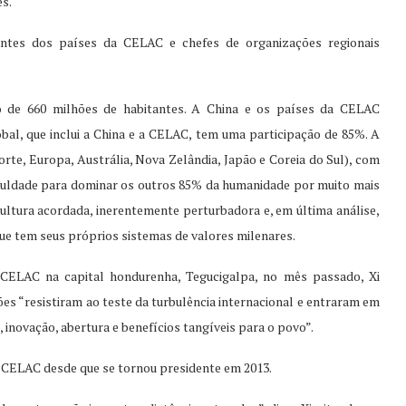
s.
antes dos países da CELAC e chefes de organizações regionais
e 660 milhões de habitantes. A China e os países da CELAC
al, que inclui a China e a CELAC, tem uma participação de 85%. A
te, Europa, Austrália, Nova Zelândia, Japão e Coreia do Sul), com
iculdade para dominar os outros 85% da humanidade por muito mais
ltura acordada, inerentemente perturbadora e, em última análise,
que tem seus próprios sistemas de valores milenares.
ELAC na capital hondurenha, Tegucigalpa, no mês passado, Xi
ões “resistiram ao teste da turbulência internacional e entraram em
inovação, abertura e benefícios tangíveis para o povo”.
a CELAC desde que se tornou presidente em 2013.