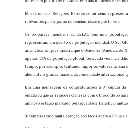
ontem um porta-voz do Ministério das Relações Exteriore
Ministros das Relações Exteriores ou seus represent
relevantes participarão da reunião, disse o porta-voz.
Os 33 países membros da CELAC têm uma população d
representam um quarto da população mundial. O Sul Glob
aritmética simples mostra que o Ocidente (América do Nor
apenas 15% da população global, terá cada vez mais dif
tempo, por exemplo, tentando impor os valores de sua cu
alienante, à grande maioria da comunidade internacional 
Em uma mensagem de congratulações à 9ª cúpula da C
enfatizou que as relações chinesas com o bloco de 33 naç
um novo estágio marcado pela igualdade, benefício mútuo, 
Xi tem prestado muita atenção aos laços entre a China e 