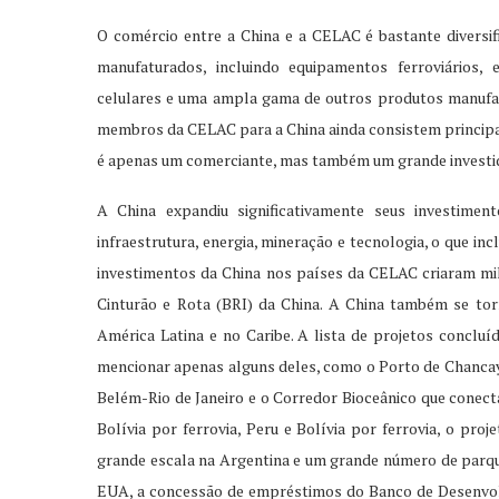
O comércio entre a China e a CELAC é bastante diversi
manufaturados, incluindo equipamentos ferroviários, 
celulares e uma ampla gama de outros produtos manufat
membros da CELAC para a China ainda consistem principa
é apenas um comerciante, mas também um grande investido
A China expandiu significativamente seus investim
infraestrutura, energia, mineração e tecnologia, o que in
investimentos da China nos países da CELAC criaram mil
Cinturão e Rota (BRI) da China. A China também se tor
América Latina e no Caribe. A lista de projetos conclu
mencionar apenas alguns deles, como o Porto de Chancay, 
Belém-Rio de Janeiro e o Corredor Bioceânico que conecta 
Bolívia por ferrovia, Peru e Bolívia por ferrovia, o pr
grande escala na Argentina e um grande número de parque
EUA, a concessão de empréstimos do Banco de Desenvolv