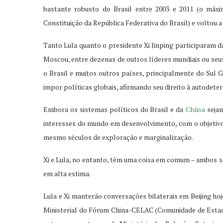
bastante robusto do Brasil entre 2003 e 2011 (o máxi
Constituição da República Federativa do Brasil) e voltou a
Tanto Lula quanto o presidente Xi Jinping participaram d
Moscou, entre dezenas de outros líderes mundiais ou seus
o Brasil e muitos outros países, principalmente do Sul G
impor políticas globais, afirmando seu direito à autodete
Embora os sistemas políticos do Brasil e da
China
sejam
interesses do mundo em desenvolvimento, com o objetivo
mesmo séculos de exploração e marginalização.
Xi e Lula, no entanto, têm uma coisa em comum – ambos 
em alta estima.
Lula e Xi manterão conversações bilaterais em Beijing ho
Ministerial do Fórum China-CELAC (Comunidade de Esta