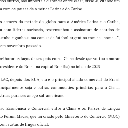
 outros, não importa a distância entre eles”, disse Xi, citando um
na com os países da América Latina e do Caribe.
es através da metade do globo para a América Latina e o Caribe,
rou com líderes nacionais, testemunhou a assinatura de acordos de
iquenho e ganhou uma camisa de futebol argentina com seu nome…”,
o em novembro passado.
lhorar os laços de seu país com a China desde que voltou a morar
residente do Brasil na capital Brasília) no início de 2023.
AC, depois dos EUA, ela é o principal aliado comercial do Brasil
incipalmente soja e outras commodities primárias para a China,
triais para seu amigo sul-americano.
o Econômica e Comercial entre a China e os Países de Língua
 Fórum Macau, que foi criado pelo Ministério do Comércio (MOC)
m status de língua oficial.