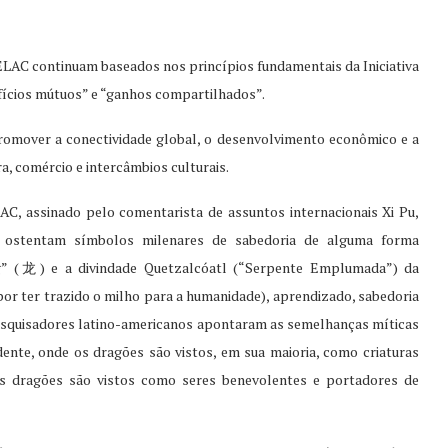
CELAC continuam baseados nos princípios fundamentais da Iniciativa
fícios mútuos” e “ganhos compartilhados”.
romover a conectividade global, o desenvolvimento econômico e a
a, comércio e intercâmbios culturais.
AC, assinado pelo comentarista de assuntos internacionais Xi Pu,
 ostentam símbolos milenares de sabedoria de alguma forma
g” (龙) e a divindade Quetzalcóatl (“Serpente Emplumada”) da
 por ter trazido o milho para a humanidade), aprendizado, sabedoria
 Pesquisadores latino-americanos apontaram as semelhanças míticas
ente, onde os dragões são vistos, em sua maioria, como criaturas
os dragões são vistos como seres benevolentes e portadores de