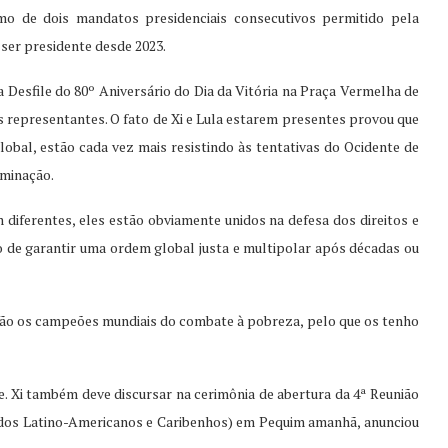
mo de dois mandatos presidenciais consecutivos permitido pela
 ser presidente desde 2023.
a Desfile do 80º Aniversário do Dia da Vitória na Praça Vermelha de
 representantes. O fato de Xi e Lula estarem presentes provou que
lobal, estão cada vez mais resistindo às tentativas do Ocidente de
rminação.
 diferentes, eles estão obviamente unidos na defesa dos direitos e
 de garantir uma ordem global justa e multipolar após décadas ou
são os campeões mundiais do combate à pobreza, pelo que os tenho
je. Xi também deve discursar na cerimônia de abertura da 4ª Reunião
dos Latino-Americanos e Caribenhos) em Pequim amanhã, anunciou