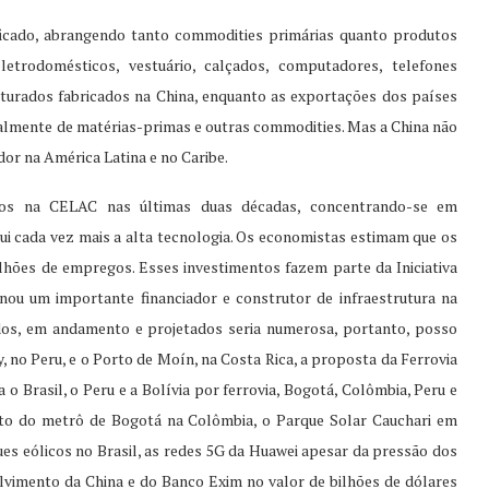
ficado, abrangendo tanto commodities primárias quanto produtos
eletrodomésticos, vestuário, calçados, computadores, telefones
urados fabricados na China, enquanto as exportações dos países
lmente de matérias-primas e outras commodities. Mas a China não
r na América Latina e no Caribe.
entos na CELAC nas últimas duas décadas, concentrando-se em
clui cada vez mais a alta tecnologia. Os economistas estimam que os
hões de empregos. Esses investimentos fazem parte da Iniciativa
nou um importante financiador e construtor de infraestrutura na
ídos, em andamento e projetados seria numerosa, portanto, posso
no Peru, e o Porto de Moín, na Costa Rica, a proposta da Ferrovia
o Brasil, o Peru e a Bolívia por ferrovia, Bogotá, Colômbia, Peru e
ojeto do metrô de Bogotá na Colômbia, o Parque Solar Cauchari em
s eólicos no Brasil, as redes 5G da Huawei apesar da pressão dos
imento da China e do Banco Exim no valor de bilhões de dólares