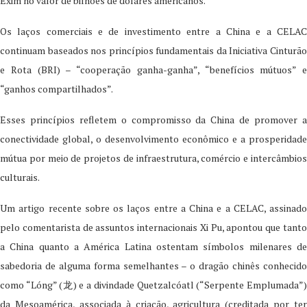
Exim no valor de bilhões de dólares americanos.
Os laços comerciais e de investimento entre a China e a CELAC
continuam baseados nos princípios fundamentais da Iniciativa Cinturão
e Rota (BRI) – “cooperação ganha-ganha”, “benefícios mútuos” e
“ganhos compartilhados”.
Esses princípios refletem o compromisso da China de promover a
conectividade global, o desenvolvimento econômico e a prosperidade
mútua por meio de projetos de infraestrutura, comércio e intercâmbios
culturais.
Um artigo recente sobre os laços entre a China e a CELAC, assinado
pelo comentarista de assuntos internacionais Xi Pu, apontou que tanto
a China quanto a América Latina ostentam símbolos milenares de
sabedoria de alguma forma semelhantes – o dragão chinês conhecido
como “Lóng” (龙) e a divindade Quetzalcóatl (“Serpente Emplumada”)
da Mesoamérica, associada à criação, agricultura (creditada por ter