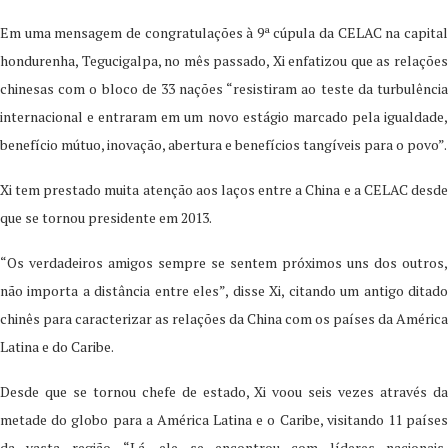
Em uma mensagem de congratulações à 9ª cúpula da CELAC na capital
hondurenha, Tegucigalpa, no mês passado, Xi enfatizou que as relações
chinesas com o bloco de 33 nações “resistiram ao teste da turbulência
internacional e entraram em um novo estágio marcado pela igualdade,
benefício mútuo, inovação, abertura e benefícios tangíveis para o povo”.
Xi tem prestado muita atenção aos laços entre a China e a CELAC desde
que se tornou presidente em 2013.
“Os verdadeiros amigos sempre se sentem próximos uns dos outros,
não importa a distância entre eles”, disse Xi, citando um antigo ditado
chinês para caracterizar as relações da China com os países da América
Latina e do Caribe.
Desde que se tornou chefe de estado, Xi voou seis vezes através da
metade do globo para a América Latina e o Caribe, visitando 11 países
da vasta região. “Lá, ele se encontrou com líderes nacionais,