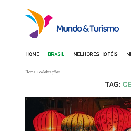
HOME
BRASIL
MELHORES HOTÉIS
N
Home
»
celebrações
TAG:
C