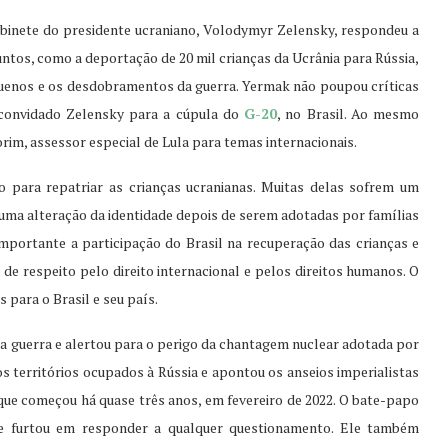
abinete do presidente ucraniano, Volodymyr Zelensky, respondeu a
untos, como a deportação de 20 mil crianças da Ucrânia para Rússia,
quenos e os desdobramentos da guerra. Yermak não poupou críticas
convidado Zelensky para a cúpula do
G-20
, no Brasil. Ao mesmo
m, assessor especial de Lula para temas internacionais.
 para repatriar as crianças ucranianas. Muitas delas sofrem um
ma alteração da identidade depois de serem adotadas por famílias
mportante a participação do Brasil na recuperação das crianças e
 de respeito pelo direito internacional e pelos direitos humanos. O
para o Brasil e seu país.
na guerra e alertou para o perigo da chantagem nuclear adotada por
 territórios ocupados à Rússia e apontou os anseios imperialistas
que começou há quase três anos, em fevereiro de 2022. O bate-papo
 se furtou em responder a qualquer questionamento. Ele também