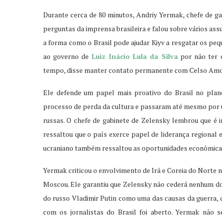
Durante cerca de 80 minutos, Andriy Yermak, chefe de g
perguntas da imprensa brasileira e falou sobre vários ass
a forma como o Brasil pode ajudar Kiyv a resgatar os pe
ao governo de
Luiz Inácio Lula da Silva
por não ter 
tempo, disse manter contato permanente com Celso Amori
Ele defende um papel mais proativo do Brasil no plano
processo de perda da cultura e passaram até mesmo por u
russas. O chefe de gabinete de Zelensky lembrou que é i
ressaltou que o país exerce papel de liderança regional e
ucraniano também ressaltou as oportunidades econômicas 
Yermak criticou o envolvimento de Irã e Coreia do Norte 
Moscou. Ele garantiu que Zelensky não cederá nenhum dos
do russo Vladimir Putin como uma das causas da guerra, 
com os jornalistas do Brasil foi aberto. Yermak não