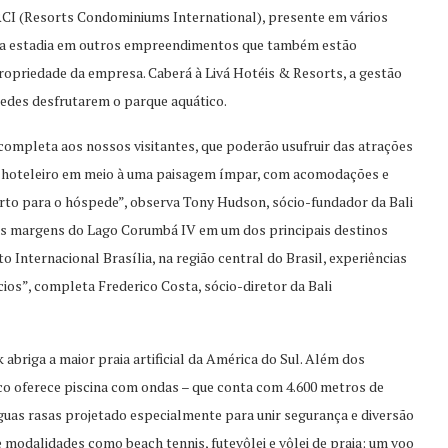
 RCI (Resorts Condominiums International), presente em vários
 uma estadia em outros empreendimentos que também estão
opriedade da empresa. Caberá à Livá Hotéis & Resorts, a gestão
pedes desfrutarem o parque aquático.
completa aos nossos visitantes, que poderão usufruir das atrações
o hoteleiro em meio à uma paisagem ímpar, com acomodações e
forto para o hóspede”, observa Tony Hudson, sócio-fundador da Bali
 as margens do Lago Corumbá IV em um dos principais destinos
 Internacional Brasília, na região central do Brasil, experiências
ios”, completa Frederico Costa, sócio-diretor da Bali
abriga a maior praia artificial da América do Sul. Além dos
ico oferece piscina com ondas – que conta com 4.600 metros de
águas rasas projetado especialmente para unir segurança e diversão
e modalidades como beach tennis, futevôlei e vôlei de praia; um voo