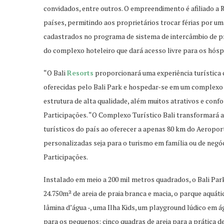
convidados, entre outros. O empreendimento é afiliado a
países, permitindo aos proprietários trocar férias por
cadastrados no programa de sistema de intercâmbio de pr
do complexo hoteleiro que dará acesso livre para os hós
“O Bali
Resorts
proporcionará uma experiência turística 
oferecidas pelo Bali Park e hospedar-se em um complex
estrutura de alta qualidade, além muitos atrativos e con
Participações. “O Complexo Turístico Bali transformará
turísticos do país ao oferecer a apenas 80 km do Aeroporto
personalizadas seja para o turismo em família ou de negóc
Participações.
Instalado em meio a 200 mil metros quadrados, o Bali Park 
24.750m² de areia de praia branca e macia, o parque aquát
lâmina d’água -, uma Ilha Kids, um playground lúdico em 
para os pequenos; cinco quadras de areia para a prática d