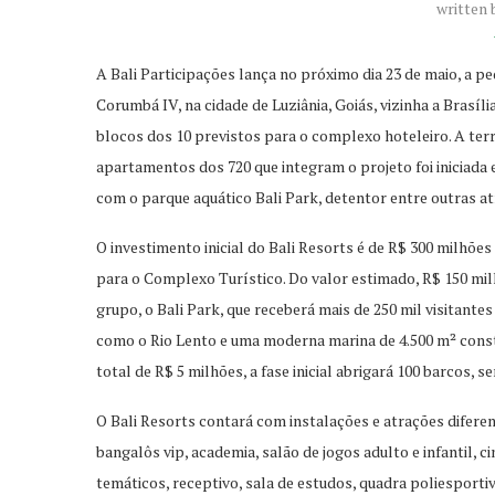
written
A Bali Participações lança no próximo dia 23 de maio, a 
Corumbá IV, na cidade de Luziânia, Goiás, vizinha a Brasíli
blocos dos 10 previstos para o complexo hoteleiro. A ter
apartamentos dos 720 que integram o projeto foi iniciada
com o parque aquático Bali Park, detentor entre outras atr
O investimento inicial do Bali Resorts é de R$ 300 milhões
para o Complexo Turístico. Do valor estimado, R$ 150 mi
grupo, o Bali Park, que receberá mais de 250 mil visitante
como o Rio Lento e uma moderna marina de 4.500 m² cons
total de R$ 5 milhões, a fase inicial abrigará 100 barcos, 
O Bali Resorts contará com instalações e atrações diferenc
bangalôs vip, academia, salão de jogos adulto e infantil, 
temáticos, receptivo, sala de estudos, quadra poliesportiv