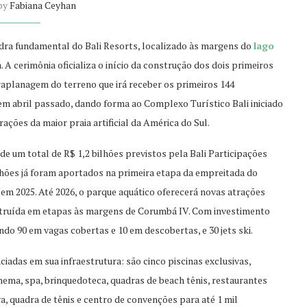
 by
Fabiana Ceyhan
pedra fundamental do Bali Resorts, localizado às margens do
lago
a. A cerimônia oficializa o início da construção dos dois primeiros
raplanagem do terreno que irá receber os primeiros 144
 em abril passado, dando forma ao Complexo Turístico Bali iniciado
ações da maior praia artificial da América do Sul.
 de um total de R$ 1,2 bilhões previstos pela Bali Participações
lhões já foram aportados na primeira etapa da empreitada do
s em 2025. Até 2026, o parque aquático oferecerá novas atrações
truída em etapas às margens de Corumbá IV. Com investimento
sendo 90 em vagas cobertas e 10 em descobertas, e 30 jets ski.
iadas em sua infraestrutura: são cinco piscinas exclusivas,
cinema, spa, brinquedoteca, quadras de beach tênis, restaurantes
a, quadra de tênis e centro de convenções para até 1 mil