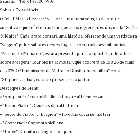
Brasília – Tel. 61 98100-7908
Sobre a Experiência:
O *chef Marco Bezerra* vai apresentar uma seleção de pratos
autênticos que refletem as tradições e os ingredientes únicos da *Sicília
& Malta*. Cada prato contará uma história, oferecendo uma verdadeira
“viagem” pelos sabores destes lugares com tradições milenárias .
*Antonello Monardo*, estará presente para compartilhar detalhes
sobre a viagem *Tour Sicília & Malta*, que ocorrerá de 15 a 26 de maio
de 2025. O *Embaixador de Malta no Brasil John Aquilina* e o vice
*Stephen Cachia*, estarão presentes ao jantar.
Destaques do Menu:
• *Antipasti*: Arancini Siciliani al ragú e alle melenzane
• *Primo Piatto*: Couscus di frutti di mare
• *Secondo Piatto*: “Bragioli” – Involtini di carne maltesi
• *Contorno*: Caponata siciliana
• *Dolce*: Granita di fragole con panna