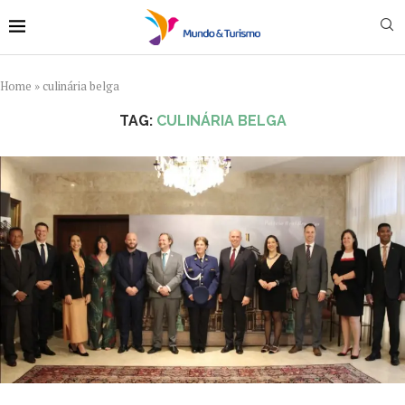
Home
»
culinária belga
TAG:
CULINÁRIA BELGA