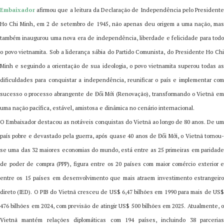
Embaixador
afirmou que a leitura da Declaração de Independência pelo Presidente
Ho Chi Minh, em 2 de setembro de 1945, não apenas deu origem a uma nação, mas
também inaugurou uma nova era de independência, liberdade e felicidade para todo
o povo vietnamita. Sob a liderança sábia do Partido Comunista, do Presidente Ho Chi
Minh e seguindo a orientação de sua ideologia, o povo vietnamita superou todas as
dificuldades para conquistar a independência, reunificar o país e implementar com
sucesso o processo abrangente de Đổi Mới (Renovação), transformando o Vietnã em
uma nação pacífica, estável, amistosa e dinâmica no cenário internacional.
O Embaixador destacou as notáveis conquistas do Vietnã ao longo de 80 anos. De um
país pobre e devastado pela guerra, após quase 40 anos de Đổi Mới, o Vietnã tornou-
se uma das 32 maiores economias do mundo, está entre as 25 primeiras em paridade
de poder de compra (PPP), figura entre os 20 países com maior comércio exterior e
entre os 15 países em desenvolvimento que mais atraem investimento estrangeiro
direto (IED). O PIB do Vietnã cresceu de US$ 6,47 bilhões em 1990 para mais de US$
476 bilhões em 2024, com previsão de atingir US$ 500 bilhões em 2025. Atualmente, o
Vietnã mantém relações diplomáticas com 194 países, incluindo 38 parcerias