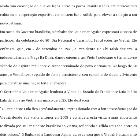
ainda sua convicção de que os laços entre os povos, manifestados em intercâmbios
culturais e cooperação esportiva, constituem base sólida para elevar a relação a um
novo patamar.
Em nome do Governo brasileiro, o Embaixador Laudemar Aguiar expressou a honra de
participar da celebração do 80º Dia Nacional e transmitiu felicitações ao Vietnã. Ele
enfatizou que, em 2 de setembro de 1945, o Presidente Ho Chi Minh declarou a
independência na Praça Ba Đình, dando origem a um Vietnã soberano e tornando-se
símbolo do espírito resiliente e autodeterminado do povo vietnamita. Ao longo de 80
anos, o Vietnã tem seguido de forma consistente seu caminho de desenvolvimento
para construir uma nação forte e próspera.
O Secretário Laudemar Aguiar lembrou a Visita de Estado do Presidente Luiz Inácio
Lula da Silva ao Vietnã em março de 2025. Ele destacou:
“O Presidente Lula ficou profundamente impressionado com a forte transformação do
Vietnã desde sua visita anterior em 2008 e considera esta visita a mais importante
realizada por um Presidente brasileiro ao Vietnã, refletindo a sólida amizade entre os
dois países.” O Embaixador Laudemar Aguiar acrescentou que o Vietnã é atualmente