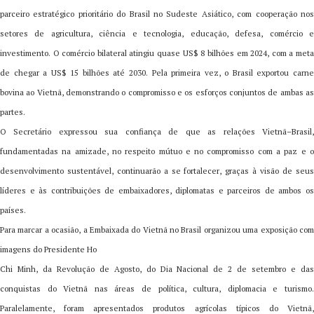
parceiro estratégico prioritário do Brasil no Sudeste Asiático, com cooperação nos
setores de agricultura, ciência e tecnologia, educação, defesa, comércio e
investimento. O comércio bilateral atingiu quase US$ 8 bilhões em 2024, com a meta
de chegar a US$ 15 bilhões até 2030. Pela primeira vez, o Brasil exportou carne
bovina ao Vietnã, demonstrando o compromisso e os esforços conjuntos de ambas as
partes.
O Secretário expressou sua confiança de que as relações Vietnã–Brasil,
fundamentadas na amizade, no respeito mútuo e no compromisso com a paz e o
desenvolvimento sustentável, continuarão a se fortalecer, graças à visão de seus
líderes e às contribuições de embaixadores, diplomatas e parceiros de ambos os
países.
Para marcar a ocasião, a Embaixada do Vietnã no Brasil organizou uma exposição com
imagens do Presidente Ho
Chi Minh, da Revolução de Agosto, do Dia Nacional de 2 de setembro e das
conquistas do Vietnã nas áreas de política, cultura, diplomacia e turismo.
Paralelamente, foram apresentados produtos agrícolas típicos do Vietnã,