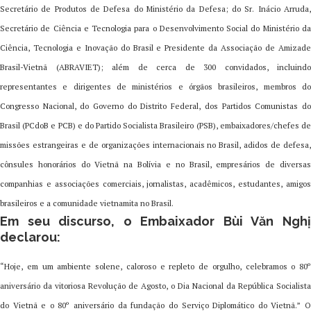
Secretário de Produtos de Defesa do Ministério da Defesa; do Sr. Inácio Arruda,
Secretário de Ciência e Tecnologia para o Desenvolvimento Social do Ministério da
Ciência, Tecnologia e Inovação do Brasil e Presidente da Associação de Amizade
Brasil-Vietnã (ABRAVIET); além de cerca de 300 convidados, incluindo
representantes e dirigentes de ministérios e órgãos brasileiros, membros do
Congresso Nacional, do Governo do Distrito Federal, dos Partidos Comunistas do
Brasil (PCdoB e PCB) e do Partido Socialista Brasileiro (PSB), embaixadores/chefes de
missões estrangeiras e de organizações internacionais no Brasil, adidos de defesa,
cônsules honorários do Vietnã na Bolívia e no Brasil, empresários de diversas
companhias e associações comerciais, jornalistas, acadêmicos, estudantes, amigos
brasileiros e a comunidade vietnamita no Brasil.
Em seu discurso, o Embaixador Bùi Văn Nghị
declarou:
“Hoje, em um ambiente solene, caloroso e repleto de orgulho, celebramos o 80º
aniversário da vitoriosa Revolução de Agosto, o Dia Nacional da República Socialista
do Vietnã e o 80º aniversário da fundação do Serviço Diplomático do Vietnã.” O