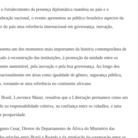
 o fortalecimento da presença diplomática ruandesa no país e o
bração nacional, o evento apresentou ao público brasileiro aspectos da
ez do país uma referência internacional em governança, inovação,
resenta um dos momentos mais importantes da história contemporânea de
ado à reconstrução das instituições, à promoção da unidade entre os
ento sustentável, pela inovação e pela boa governança. Ao longo dos
nacionalmente em áreas como igualdade de gênero, segurança pública,
, tornando-se uma referência no continente africano.
 Brasil, Lawrence Manzi, ressaltou que a Libertação permanece como um
na responsabilidade coletiva, na confiança entre os cidadãos, e uma
 e prosperidade.
usto Cesar, Diretor do Departamento de África do Ministério das
das relações entre Brasil e Ruanda e da ampliação da cooperação entre os