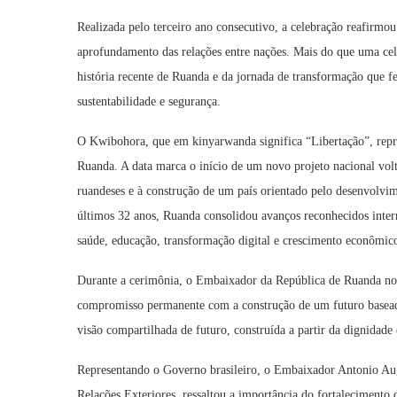
Realizada pelo terceiro ano consecutivo, a celebração reafirmou
aprofundamento das relações entre nações. Mais do que uma cele
história recente de Ruanda e da jornada de transformação que f
sustentabilidade e segurança.
O Kwibohora, que em kinyarwanda significa “Libertação”, rep
Ruanda. A data marca o início de um novo projeto nacional volt
ruandeses e à construção de um país orientado pelo desenvolvim
últimos 32 anos, Ruanda consolidou avanços reconhecidos inter
saúde, educação, transformação digital e crescimento econômico
Durante a cerimônia, o Embaixador da República de Ruanda no
compromisso permanente com a construção de um futuro baseado 
visão compartilhada de futuro, construída a partir da dignidade
Representando o Governo brasileiro, o Embaixador Antonio Aug
Relações Exteriores, ressaltou a importância do fortalecimento 