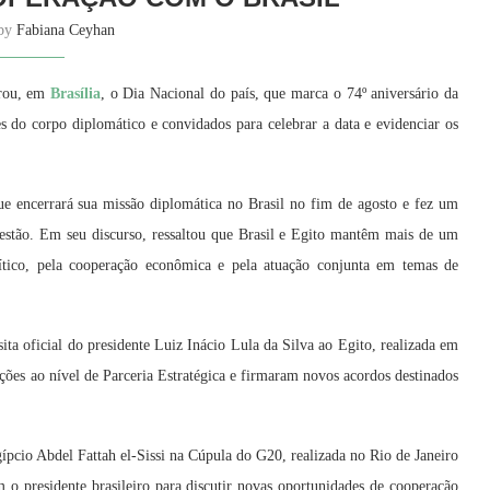
 by
Fabiana Ceyhan
orou, em
Brasília
, o Dia Nacional do país, que marca o 74º aniversário da
s do corpo diplomático e convidados para celebrar a data e evidenciar os
e encerrará sua missão diplomática no Brasil no fim de agosto e fez um
gestão. Em seu discurso, ressaltou que Brasil e Egito mantêm mais de um
olítico, pela cooperação econômica e pela atuação conjunta em temas de
sita oficial do presidente Luiz Inácio Lula da Silva ao Egito, realizada em
ações ao nível de Parceria Estratégica e firmaram novos acordos destinados
pcio Abdel Fattah el-Sissi na Cúpula do G20, realizada no Rio de Janeiro
 presidente brasileiro para discutir novas oportunidades de cooperação