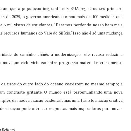
tram que a população imigrante nos EUA registrou seu primeiro
ses de 2025, o governo americano tomou mais de 100 medidas que
de 6 mil vistos de estudantes. “Estamos perdendo nosso bem mais
de recursos humanos do Vale do Silício.“Isso não é só uma mudança
laridade do caminho chinês à modernização—ele recusa reduzir a
romove um ciclo virtuoso entre progresso material e crescimento
e os tiros do outro lado do oceano coexistem no mesmo tempo; a
 um contraste gritante. O mundo está testemunhando uma nova
simples da modernização ocidental, mas uma transformação criativa
dernização pode oferecer respostas mais inspiradoras para novas
 Beijing)