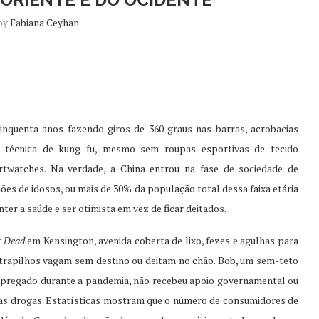
 by
Fabiana Ceyhan
nquenta anos fazendo giros de 360 graus nas barras, acrobacias
a técnica de kung fu, mesmo sem roupas esportivas de tecido
rtwatches. Na verdade, a China entrou na fase de sociedade de
s de idosos, ou mais de 30% da população total dessa faixa etária
ter a saúde e ser otimista em vez de ficar deitados.
g Dead
em Kensington, avenida coberta de lixo, fezes e agulhas para
ltrapilhos vagam sem destino ou deitam no chão. Bob, um sem-teto
mpregado durante a pandemia, não recebeu apoio governamental ou
das drogas. Estatísticas mostram que o número de consumidores de