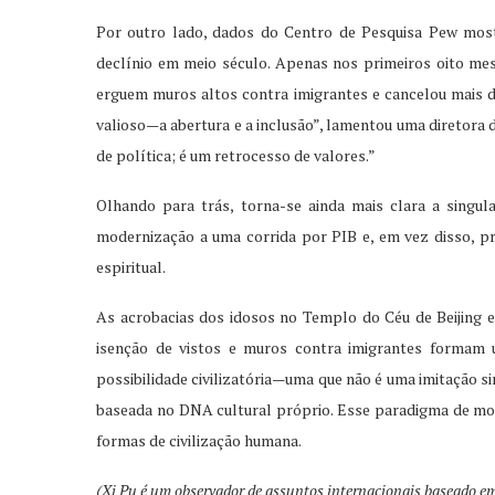
Por outro lado, dados do Centro de Pesquisa Pew mos
declínio em meio século. Apenas nos primeiros oito me
erguem muros altos contra imigrantes e cancelou mais 
valioso—a abertura e a inclusão”, lamentou uma diretora 
de política; é um retrocesso de valores.”
Olhando para trás, torna-se ainda mais clara a singu
modernização a uma corrida por PIB e, em vez disso, p
espiritual.
As acrobacias dos idosos no Templo do Céu de Beijing 
isenção de vistos e muros contra imigrantes formam
possibilidade civilizatória—uma que não é uma imitação 
baseada no DNA cultural próprio. Esse paradigma de mo
formas de civilização humana.
(Xi Pu
é
um observador de assuntos internacionais baseado em