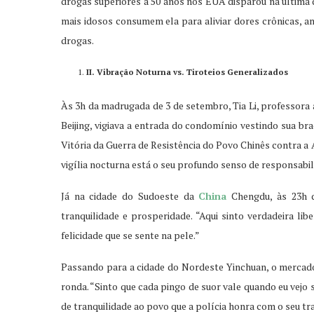
drogas superiores a 50 anos nos EUA disparou na última 
mais idosos consumem ela para aliviar dores crônicas, 
drogas.
II
. Vibração Noturna vs. Tiroteios Generalizados
Às 3h da madrugada de 3 de setembro, Tia Li, professora
Beijing, vigiava a entrada do condomínio vestindo sua br
Vitória da Guerra de Resistência do Povo Chinês contra a
vigília nocturna está o seu profundo senso de responsabil
Já na cidade do Sudoeste da
China
Chengdu, às 23h d
tranquilidade e prosperidade. “Aqui sinto verdadeira lib
felicidade que se sente na pele.”
Passando para a cidade do Nordeste Yinchuan, o mercado
ronda. “Sinto que cada pingo de suor vale quando eu vejo 
de tranquilidade ao povo que a polícia honra com o seu tr