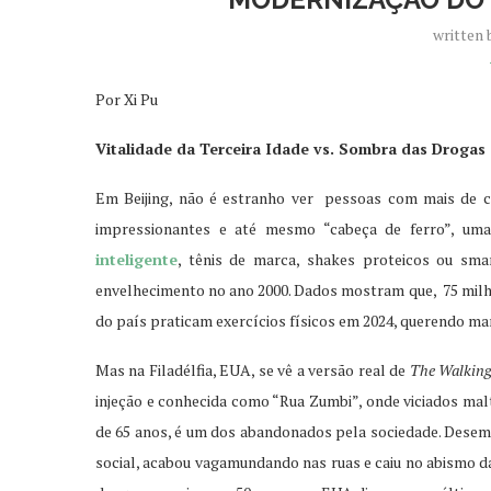
written
Por Xi Pu
Vitalidade da Terceira Idade vs. Sombra das Drogas
Em Beijing, não é estranho ver pessoas com mais de ci
impressionantes e até mesmo “cabeça de ferro”, um
inteligente
, tênis de marca, shakes proteicos ou sma
envelhecimento no ano 2000. Dados mostram que, 75 milhõe
do país praticam exercícios físicos em 2024, querendo man
Mas na Filadélfia, EUA, se vê a versão real de
The Walkin
injeção e conhecida como “Rua Zumbi”, onde viciados ma
de 65 anos, é um dos abandonados pela sociedade. Dese
social, acabou vagamundando nas ruas e caiu no abismo 