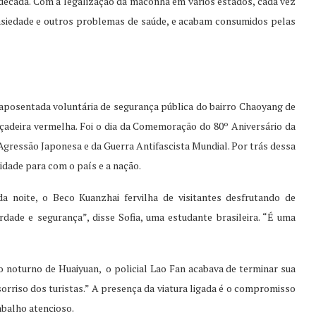
década. Com a legalização da maconha em vários estados, cada vez
ansiedade e outros problemas de saúde, e acabam consumidos pelas
 aposentada voluntária de segurança pública do bairro Chaoyang de
açadeira vermelha. Foi o dia da Comemoração do 80º Aniversário da
 Agressão Japonesa e da Guerra Antifascista Mundial. Por trás dessa
idade para com o país e a nação.
a noite, o Beco Kuanzhai fervilha de visitantes desfrutando de
erdade e segurança”, disse Sofia, uma estudante brasileira. “É uma
 noturno de Huaiyuan, o policial Lao Fan acabava de terminar sua
sorriso dos turistas.” A presença da viatura ligada é o compromisso
abalho atencioso.