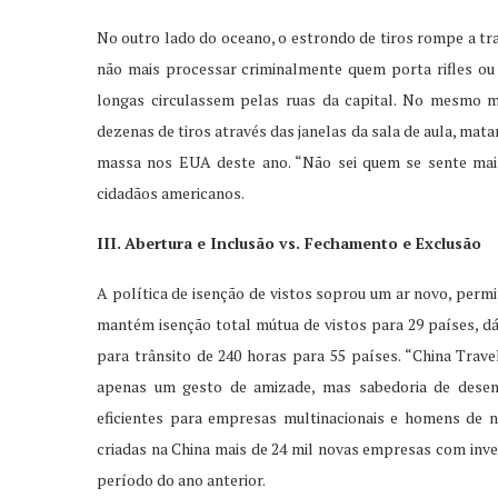
No outro lado do oceano, o estrondo de tiros rompe a tra
não mais processar criminalmente quem porta rifles ou
longas circulassem pelas ruas da capital. No mesmo 
dezenas de tiros através das janelas da sala de aula, mata
massa nos EUA deste ano. “Não sei quem se sente mais
cidadãos americanos.
III
.
Abertura e Inclusão vs. Fechamento e Exclusão
A política de isenção de vistos soprou um ar novo, permit
mantém isenção total mútua de vistos para 29 países, dá 
para trânsito de 240 horas para 55 países. “China Trave
apenas um gesto de amizade, mas sabedoria de desenvo
eficientes para empresas multinacionais e homens de n
criadas na China mais de 24 mil novas empresas com in
período do ano anterior.