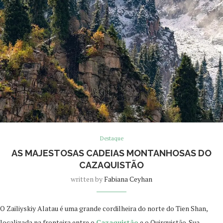
Destaque
AS MAJESTOSAS CADEIAS MONTANHOSAS DO
CAZAQUISTÃO
written by
Fabiana Ceyhan
O Zailiyskiy Alatau é uma grande cordilheira do norte do Tien Shan,
localizada na fronteira entre o
Cazaquistão
e o Quirguistão. Sua