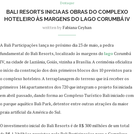
Destaque
BALI RESORTS INICIA AS OBRAS DO COMPLEXO
HOTELEIRO ÀS MARGENS DO LAGO CORUMBÁ IV
written by
Fabiana Ceyhan
A Bali Participações lança no próximo dia 23 de maio, a pedra
fundamental do Bali Resorts, localizado às margens do
lago
Corumbá
IV, na cidade de Luziânia, Goiás, vizinha a Brasília. A cerimônia oficializa
o início da construção dos dois primeiros blocos dos 10 previstos para
o complexo hoteleiro. A terraplanagem do terreno que irá receber os
primeiros 144 apartamentos dos 720 que integram o projeto foi iniciada
em abril passado, dando forma ao Complexo Turístico Bali iniciado com
o parque aquático Bali Park, detentor entre outras atrações da maior
praia artificial da América do Sul.
O investimento inicial do Bali Resorts é de R$ 300 milhões de um total
de R$ 1,2 bilhões previstos pela Bali Participações para o Complexo