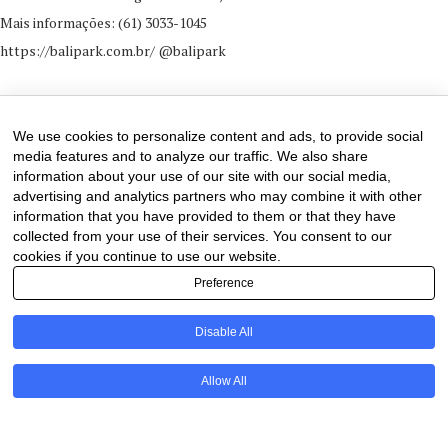
Mais informações: (61) 3033-1045
https://balipark.com.br/ @balipark
22 de May de 2025
0 comments
We use cookies to personalize content and ads, to provide social
media features and to analyze our traffic. We also share
information about your use of our site with our social media,
advertising and analytics partners who may combine it with other
information that you have provided to them or that they have
collected from your use of their services. You consent to our
cookies if you continue to use our website.
Preference
Disable All
PT
Allow All
@2020 - All Right Reserved. Designed and Developed by
Uios