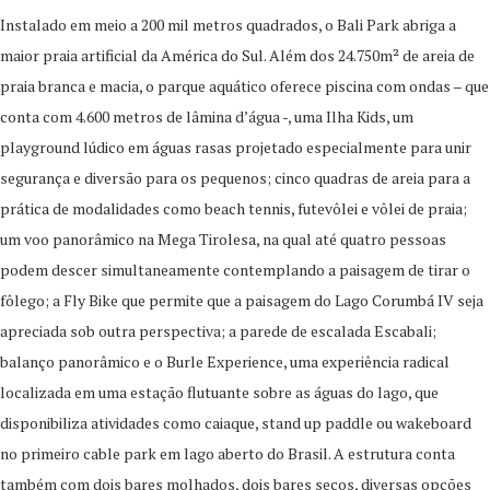
Instalado em meio a 200 mil metros quadrados, o Bali Park abriga a
maior praia artificial da América do Sul. Além dos 24.750m² de areia de
praia branca e macia, o parque aquático oferece piscina com ondas – que
conta com 4.600 metros de lâmina d’água -, uma Ilha Kids, um
playground lúdico em águas rasas projetado especialmente para unir
segurança e diversão para os pequenos; cinco quadras de areia para a
prática de modalidades como beach tennis, futevôlei e vôlei de praia;
um voo panorâmico na Mega Tirolesa, na qual até quatro pessoas
podem descer simultaneamente contemplando a paisagem de tirar o
fôlego; a Fly Bike que permite que a paisagem do Lago Corumbá IV seja
apreciada sob outra perspectiva; a parede de escalada Escabali;
balanço panorâmico e o Burle Experience, uma experiência radical
localizada em uma estação flutuante sobre as águas do lago, que
disponibiliza atividades como caiaque, stand up paddle ou wakeboard
no primeiro cable park em lago aberto do Brasil. A estrutura conta
também com dois bares molhados, dois bares secos, diversas opções