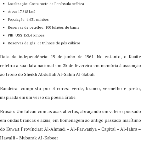
Localização: Costa norte da Península Arábica
Área: 17.818 km2
População: 4,631 milhões
Reservas de petróleo: 100 bilhões de barris
PIB: US$ 153,4 bilhoes
Reservas de gás: 63 trilhões de pés cúbicos
Data da independência: 19 de junho de 1961. No entanto, o Kuaite
celebra a sua data nacional em 25 de fevereiro em memória à assunção
ao trono do Sheikh Abdullah Al-Salim Al-Sabah.
Bandeira: composta por 4 cores: verde, branco, vermelho e preto,
inspirada em um verso da poesia árabe.
Brasão: Um falcão com as asas abertas, abraçando um veleiro pousado
em ondas brancas e azuis, em homenagem ao antigo passado marítimo
do Kuwait Províncias: Al-Ahmadi – Al-Farwaniya – Capital – Al-Jahra –
Hawalli – Mubarak Al-Kabeer