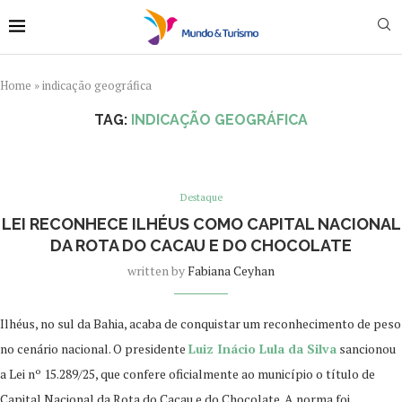
Home
»
indicação geográfica
TAG:
INDICAÇÃO GEOGRÁFICA
Destaque
LEI RECONHECE ILHÉUS COMO CAPITAL NACIONAL
DA ROTA DO CACAU E DO CHOCOLATE
written by
Fabiana Ceyhan
Ilhéus, no sul da Bahia, acaba de conquistar um reconhecimento de peso
no cenário nacional. O presidente
Luiz Inácio Lula da Silva
sancionou
a Lei nº 15.289/25, que confere oficialmente ao município o título de
Capital Nacional da Rota do Cacau e do Chocolate. A norma foi