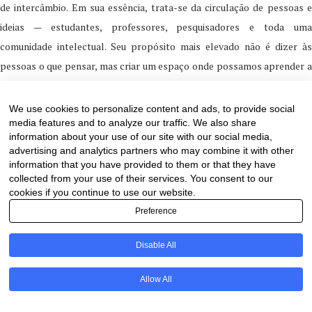
de intercâmbio. Em sua essência, trata-se da circulação de pessoas e
ideias — estudantes, professores, pesquisadores e toda uma
comunidade intelectual. Seu propósito mais elevado não é dizer às
pessoas o que pensar, mas criar um espaço onde possamos aprender a
pensar juntos, de forma crítica, generosa e através de diferentes
culturas”, destacou.Segundo Nooraa Sultan Al Suwaidi, em um mundo
We use cookies to personalize content and ads, to provide social
media features and to analyze our traffic. We also share
cada vez mais conectado, a educação internacional tornou-se um
information about your use of our site with our social media,
diferencial indispensável para as novas gerações.
advertising and analytics partners who may combine it with other
information that you have provided to them or that they have
“A competência global é tão importante quanto o conhecimento
collected from your use of their services. You consent to our
cookies if you continue to use our website.
técnico. Os estudantes precisam desenvolver inteligência cultural,
Preference
curiosidade e confiança para atuar em diferentes idiomas, sistemas e
perspectivas. A parceria entre a AUS e a UNIVALI oferece exatamente
Disable All
essa oportunidade”, disse.
PT
Allow All
A escolha da Academia Brasileira de Letras como palco para a
assinatura também reforçou o caráter simbólico da iniciativa. Para o