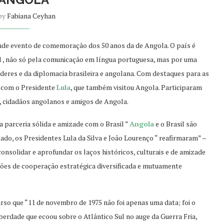
 by
Fabiana Ceyhan
rande evento de comemoração dos 50 anos da de Angola. O país
é
 ,
não só pela comunicação em língua
portuguesa,
mas por uma
íderes e da diplomacia brasileira e angolana. Com destaques para as
s com o Presidente
Lula
,
que também visitou Angola
. Participaram
as, cidadãos angolanos e amigos de Angola.
 parceria sólida e amizade com o Brasil ”
Angola
e o Brasil são
tado, os Presidentes Lula da Silva e João Lourenço “ reafirmaram” –
onsolidar e aprofundar os laços históricos, culturais e de amizade
ções de cooperação estratégica diversificada e mutuamente
urso que
“
11 de
novembro
de 1975 não foi apenas uma data; foi o
berdade que ecoou sobre o Atlântico Sul no auge da Guerra Fria,