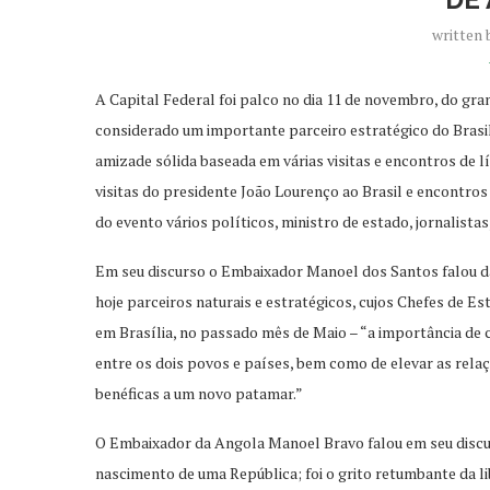
written
A Capital Federal foi palco no dia 11 de novembro, do g
considerado
um importante parceiro estratégico do
Brasil
amizade sólida baseada em várias visitas e encontros de l
visitas do presidente João Lourenço ao Brasil e encontro
do evento vários
políticos,
ministro
de estado
, jornalist
Em seu discurso o Embaixador Manoel dos Santos falou da
hoje parceiros naturais e estratégicos, cujos Chefes de Es
em Brasília, no passado mês de Maio – “a importância de c
entre os dois povos e países, bem como de elevar as rela
benéficas a um novo patamar.”
O Embaixador da Angola Manoel Bravo falou em seu disc
nascimento de uma República; foi o grito retumbante da li