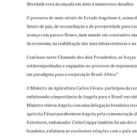
liberdade essa alcançada em meio a numerosos desafios.
O percurso de meio século do Estado Angolano é, acima d
futuro de paz, de reconciliação e de prosperidade para to
avança com passos firmes, num mundo em constantes muda
da economia, na reabilitação das suas infraestruturas e na
Com base neste Chamado dos dois Presidentes, as forças 
estão
empenhadas e engajadas no processo de exponenci
um paradigma para a cooperação Brasil-África.
”
O Ministro da Agricultura Carlos
Fávaro. participou
da
cer
enfatizando a importância de Angola para o Brasil em vári
Ministro visitou Angola com uma
delegação brasileira re
agrícola.
Fávaro
parabenizou Angola pela comemoração d
Ext
eriores, embaixador
Clélio
Crippa
também foi
um dos c
brasileira ,
enfatizou as excelentes relações com o pa
ís an