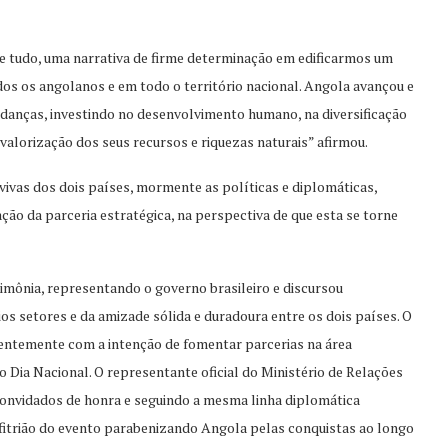
e tudo, uma narrativa de firme determinação em edificarmos um
dos os angolanos e em todo o território nacional. Angola avançou e
nças, investindo no desenvolvimento humano, na diversificação
 valorização dos seus recursos e riquezas naturais
”
afirmou.
vivas dos dois países, mormente as políticas e
diplomáticas,
ação
da parceria
estratégica, na perspectiva de que
esta
se torne
imônia,
representando o governo brasileiro
e discursou
os setores e da a
miz
ade sólida e duradoura
entre os dois
países
. O
centemente
com a intenção de fomentar parcerias na área
o Dia
Nacional.
O representante oficial do Ministério de
Relações
onvidados de honra
e seguindo
a mesma linha diplomática
fitrião do evento
parabenizando Angola
pelas conquistas ao longo