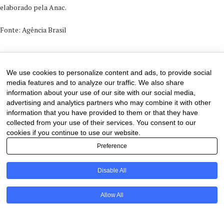
elaborado pela Anac.
Fonte: Agência Brasil
31 de December de 2025
0 comments
We use cookies to personalize content and ads, to provide social
media features and to analyze our traffic. We also share
information about your use of our site with our social media,
advertising and analytics partners who may combine it with other
information that you have provided to them or that they have
collected from your use of their services. You consent to our
cookies if you continue to use our website.
Preference
Disable All
PT
Allow All
@2020 - All Right Reserved. Designed and Developed by
Uios