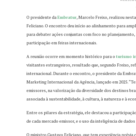
O presidente da
Embratur
, Marcelo Freixo, realizou nest
Feliciano. O encontro deu início ao alinhamento para ampl
para debater ações conjuntas com foco no planejamento, n
participação em feiras internacionais.
A reunião ocorre em momento histórico para o
turismo i
visitantes estrangeiros, resultado que, segundo Freixo, 
internacional. Durante o encontro, o presidente da Embrat
Marketing Internacional da Agência, lançado em 2025. “T
emissores, na valorização da diversidade dos destinos bra
associada à sustentabilidade, à cultura, à natureza e à econ
Entre os pilares da estratégia, ele destacou a participaçã
de cada mercado emissor, e o uso da inteligência de dado
O ministro Gustavo Feliciano, que tem experiência prévi