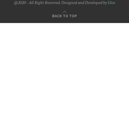
@2020 - All Right Reserved. Designed and Developed by
Uios
BACK TO TOP
obet
padiÅahbet
timebet009
jojobet giriş
betpark
betpark giriÅ
child porn
bahiscasino
jojob