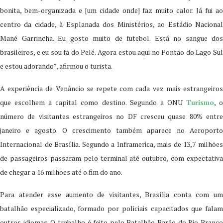
bonita, bem-organizada e [um cidade onde] faz muito calor. Já fui ao
centro da cidade, à Esplanada dos Ministérios, ao Estádio Nacional
Mané Garrincha. Eu gosto muito de futebol. Está no sangue dos
brasileiros, e eu sou fã do Pelé. Agora estou aqui no Pontão do Lago Sul
e estou adorando”, afirmou o turista.
A experiência de Venâncio se repete com cada vez mais estrangeiros
que escolhem a capital como destino. Segundo a ONU
Turismo
, 
número de visitantes estrangeiros no DF cresceu quase 80% entre
janeiro e agosto. O crescimento também aparece no Aeroporto
Internacional de Brasília. Segundo a Inframerica, mais de 13,7 milhões
de passageiros passaram pelo terminal até outubro, com expectativa
de chegar a 16 milhões até o fim do ano.
Para atender esse aumento de visitantes, Brasília conta com um
batalhão especializado, formado por policiais capacitados que falam
outros idiomas. O trabalho é feito pelo Batalhão Barão do Rio Branco