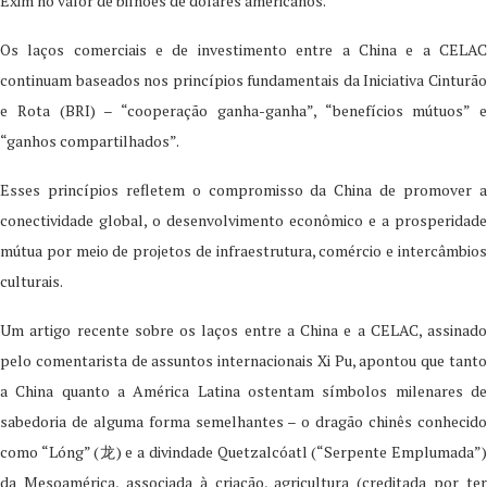
Exim no valor de bilhões de dólares americanos.
Os laços comerciais e de investimento entre a China e a CELAC
continuam baseados nos princípios fundamentais da Iniciativa Cinturão
e Rota (BRI) – “cooperação ganha-ganha”, “benefícios mútuos” e
“ganhos compartilhados”.
Esses princípios refletem o compromisso da China de promover a
conectividade global, o desenvolvimento econômico e a prosperidade
mútua por meio de projetos de infraestrutura, comércio e intercâmbios
culturais.
Um artigo recente sobre os laços entre a China e a CELAC, assinado
pelo comentarista de assuntos internacionais Xi Pu, apontou que tanto
a China quanto a América Latina ostentam símbolos milenares de
sabedoria de alguma forma semelhantes – o dragão chinês conhecido
como “Lóng” (龙) e a divindade Quetzalcóatl (“Serpente Emplumada”)
da Mesoamérica, associada à criação, agricultura (creditada por ter