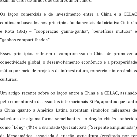
Exim no valor de bilhões de dólares americanos.
Os laços comerciais e de investimento entre a China e a CELAC
continuam baseados nos princípios fundamentais da Iniciativa Cinturão
e Rota (BRI) – “cooperação ganha-ganha”, “benefícios mútuos” e
“ganhos compartilhados”.
Esses princípios refletem o compromisso da China de promover a
conectividade global, o desenvolvimento econômico e a prosperidade
mútua por meio de projetos de infraestrutura, comércio e intercâmbios
culturais.
Um artigo recente sobre os laços entre a China e a CELAC, assinado
pelo comentarista de assuntos internacionais Xi Pu, apontou que tanto
a China quanto a América Latina ostentam símbolos milenares de
sabedoria de alguma forma semelhantes – o dragão chinês conhecido
como “Lóng” (龙) e a divindade Quetzalcóatl (“Serpente Emplumada”)
da Mesoamérica, associada à criação, agricultura (creditada por ter