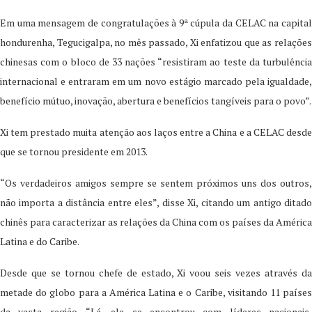
Em uma mensagem de congratulações à 9ª cúpula da CELAC na capital
hondurenha, Tegucigalpa, no mês passado, Xi enfatizou que as relações
chinesas com o bloco de 33 nações “resistiram ao teste da turbulência
internacional e entraram em um novo estágio marcado pela igualdade,
benefício mútuo, inovação, abertura e benefícios tangíveis para o povo”.
Xi tem prestado muita atenção aos laços entre a China e a CELAC desde
que se tornou presidente em 2013.
“Os verdadeiros amigos sempre se sentem próximos uns dos outros,
não importa a distância entre eles”, disse Xi, citando um antigo ditado
chinês para caracterizar as relações da China com os países da América
Latina e do Caribe.
Desde que se tornou chefe de estado, Xi voou seis vezes através da
metade do globo para a América Latina e o Caribe, visitando 11 países
da vasta região. “Lá, ele se encontrou com líderes nacionais,