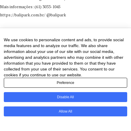
Mais informações: (61) 3033-1045
https://balipark.com.br/ @balipark
22 de May de 2025
0 comments
We use cookies to personalize content and ads, to provide social
media features and to analyze our traffic. We also share
information about your use of our site with our social media,
advertising and analytics partners who may combine it with other
information that you have provided to them or that they have
collected from your use of their services. You consent to our
cookies if you continue to use our website.
Preference
Disable All
PT
Allow All
@2020 - All Right Reserved. Designed and Developed by
Uios