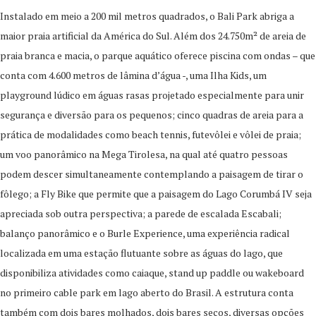
Instalado em meio a 200 mil metros quadrados, o Bali Park abriga a
maior praia artificial da América do Sul. Além dos 24.750m² de areia de
praia branca e macia, o parque aquático oferece piscina com ondas – que
conta com 4.600 metros de lâmina d’água -, uma Ilha Kids, um
playground lúdico em águas rasas projetado especialmente para unir
segurança e diversão para os pequenos; cinco quadras de areia para a
prática de modalidades como beach tennis, futevôlei e vôlei de praia;
um voo panorâmico na Mega Tirolesa, na qual até quatro pessoas
podem descer simultaneamente contemplando a paisagem de tirar o
fôlego; a Fly Bike que permite que a paisagem do Lago Corumbá IV seja
apreciada sob outra perspectiva; a parede de escalada Escabali;
balanço panorâmico e o Burle Experience, uma experiência radical
localizada em uma estação flutuante sobre as águas do lago, que
disponibiliza atividades como caiaque, stand up paddle ou wakeboard
no primeiro cable park em lago aberto do Brasil. A estrutura conta
também com dois bares molhados, dois bares secos, diversas opções