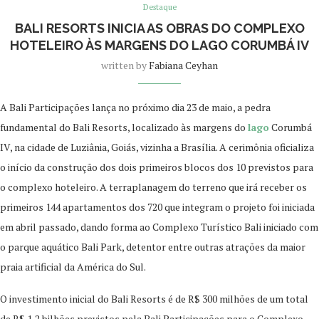
Destaque
BALI RESORTS INICIA AS OBRAS DO COMPLEXO
HOTELEIRO ÀS MARGENS DO LAGO CORUMBÁ IV
written by
Fabiana Ceyhan
A Bali Participações lança no próximo dia 23 de maio, a pedra
fundamental do Bali Resorts, localizado às margens do
lago
Corumbá
IV, na cidade de Luziânia, Goiás, vizinha a Brasília. A cerimônia oficializa
o início da construção dos dois primeiros blocos dos 10 previstos para
o complexo hoteleiro. A terraplanagem do terreno que irá receber os
primeiros 144 apartamentos dos 720 que integram o projeto foi iniciada
em abril passado, dando forma ao Complexo Turístico Bali iniciado com
o parque aquático Bali Park, detentor entre outras atrações da maior
praia artificial da América do Sul.
O investimento inicial do Bali Resorts é de R$ 300 milhões de um total
de R$ 1,2 bilhões previstos pela Bali Participações para o Complexo