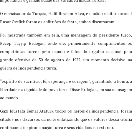
importância e grandiosidade das Forças Armadas Turcas .
O embaixador da Turquia, Halil Ibrahim Akça, e o adido militar coronel
Ensar Öztürk foram os anfitriões da festa, ambos discursaram.
Foi mostrada também em tela, uma mensagem do presidente turco,
Recep Tayyip Erdoğan, onde ele, primeiramente cumprimentou os
compatriotas turcos pelo mundo e falou do orgulho nacional pela
grande ofensiva de 30 de agosto de 1922, um momento decisivo na
guerra de Independência turca.
“espírito de sacrifício, fé, esperança e coragem”, garantindo a honra, a
liberdade e a dignidade do povo turco. Disse Erdoğan, em sua mensagem
ao mundo.
Gazi Mustafa Kemal Atatürk todos os heróis da independência, foram
citados nos discursos da noite enfatizando que os valores dessa vitória
continuam a inspirar a nação turca e seus cidadãos no exterior.