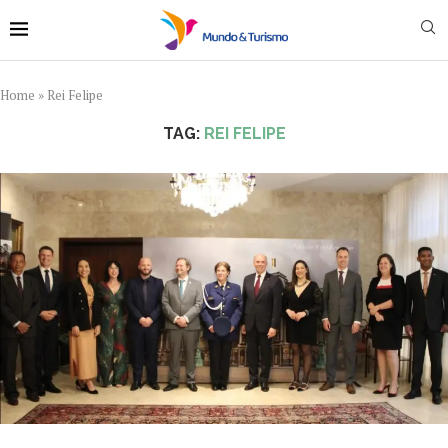
Home
»
Rei Felipe
TAG:
REI FELIPE