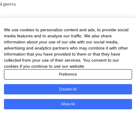
à guerra.
15 de January de 2025
0 comments
We use cookies to personalize content and ads, to provide social
media features and to analyze our traffic. We also share
information about your use of our site with our social media,
advertising and analytics partners who may combine it with other
information that you have provided to them or that they have
collected from your use of their services. You consent to our
cookies if you continue to use our website.
Preference
Disable All
PT
Allow All
@2020 - All Right Reserved. Designed and Developed by
Uios
BACK TO TOP