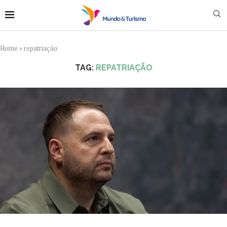
Home
»
repatriação
TAG:
REPATRIAÇÃO