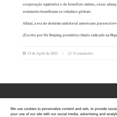
cooperação equitativa e do benefício mútuo, essas alian
realmente beneficiam os cidadãos globais.
Afinal, a era do domínio unilateral americano passou irr
(Escrito por He Beiping, jornalista chinês radicado na Nigé
13 de April de 2025
0 comments
We use cookies to personalize content and ads, to provide social
PT
your use of our site with our social media, advertising and anal