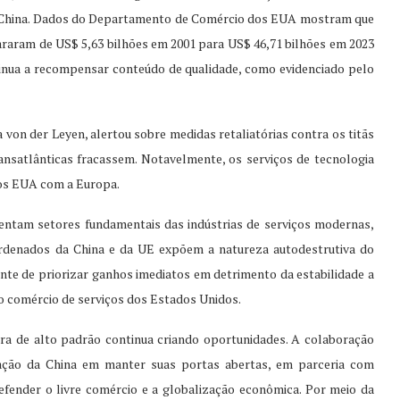
a China. Dados do Departamento de Comércio dos EUA mostram que
araram de US$ 5,63 bilhões em 2001 para US$ 46,71 bilhões em 2023
inua a recompensar conteúdo de qualidade, como evidenciado pelo
 von der Leyen, alertou sobre medidas retaliatórias contra os titãs
ransatlânticas fracassem. Notavelmente, os serviços de tecnologia
dos EUA com a Europa.
entam setores fundamentais das indústrias de serviços modernas,
denados da China e da UE expõem a natureza autodestrutiva do
nte de priorizar ganhos imediatos em detrimento da estabilidade a
o comércio de serviços dos Estados Unidos.
a de alto padrão continua criando oportunidades. A colaboração
ação da China em manter suas portas abertas, em parceria com
fender o livre comércio e a globalização econômica. Por meio da