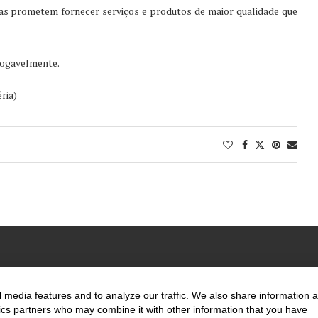
ças prometem fornecer serviços e produtos de maior qualidade que
evogavelmente.
ria)
@2020 - All Right Reserved. Designed and Developed by
Uios
 media features and to analyze our traffic. We also share information 
ytics partners who may combine it with other information that you have