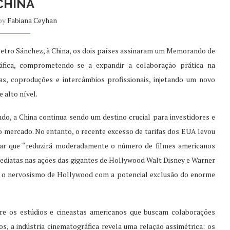
CHINA
 by
Fabiana Ceyhan
 Petro Sánchez, à China, os dois países assinaram um Memorando de
áfica, comprometendo-se a expandir a colaboração prática na
cas, coproduções e intercâmbios profissionais, injetando um novo
e alto nível.
, a China continua sendo um destino crucial para investidores e
 mercado. No entanto, o recente excesso de tarifas dos EUA levou
ar que “reduzirá moderadamente o número de filmes americanos
diatas nas ações das gigantes de Hollywood Walt Disney e Warner
m o nervosismo de Hollywood com a potencial exclusão do enorme
bre os estúdios e cineastas americanos que buscam colaborações
, a indústria cinematográfica revela uma relação assimétrica: os