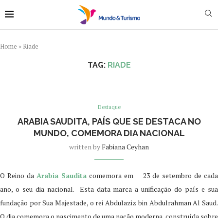
Home
»
Riade
TAG:
RIADE
Destaque
ARABIA SAUDITA, PAÍS QUE SE DESTACA NO
MUNDO, COMEMORA DIA NACIONAL
written by
Fabiana Ceyhan
O Reino da
Arabia Saudita
comemora em 23 de setembro de cada
ano, o seu dia nacional. Esta data marca a unificação do país e sua
fundação por Sua Majestade, o rei Abdulaziz bin Abdulrahman Al Saud.
O dia comemora o nascimento de uma nação moderna, construída sobre