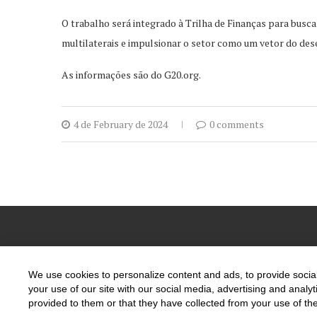
O trabalho será integrado à Trilha de Finanças para busc
multilaterais e impulsionar o setor como um vetor do de
As informações são do G20.org.
4 de February de 2024
0 comments
We use cookies to personalize content and ads, to provide social
PT
your use of our site with our social media, advertising and anal
provided to them or that they have collected from your use of the