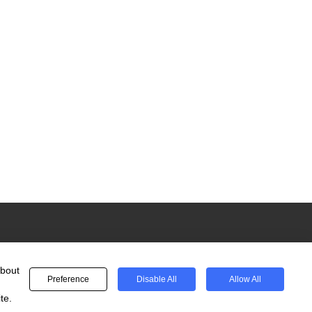
about
Preference
Disable All
Allow All
te.