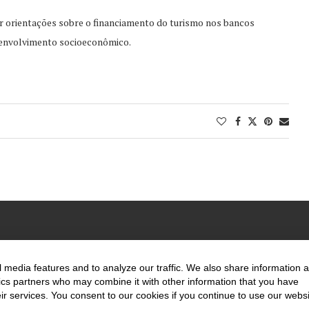
ar orientações sobre o financiamento do turismo nos bancos
senvolvimento socioeconômico.
@2020 - All Right Reserved. Designed and Developed by
Uios
 media features and to analyze our traffic. We also share information 
ytics partners who may combine it with other information that you have
ir services. You consent to our cookies if you continue to use our websi
BACK TO TOP