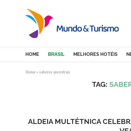
HOME
BRASIL
MELHORES HOTÉIS
N
Home
»
saberes ancestrais
TAG:
SABER
ALDEIA MULTÉTNICA CELEBR
VE