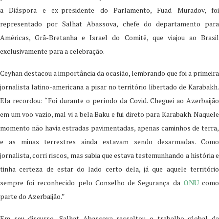
a Diáspora e ex-presidente do Parlamento, Fuad Muradov, foi
representado por Salhat Abassova, chefe do departamento para
Américas, Grã-Bretanha e Israel do Comitê, que viajou ao Brasil
exclusivamente para a celebração.
Ceyhan destacou a importância da ocasião, lembrando que foi a primeira
jornalista latino-americana a pisar no território libertado de Karabakh.
Ela recordou: “Foi durante o período da Covid. Cheguei ao Azerbaijão
em um voo vazio, mal vi a bela Baku e fui direto para Karabakh. Naquele
momento não havia estradas pavimentadas, apenas caminhos de terra,
e as minas terrestres ainda estavam sendo desarmadas. Como
jornalista, corri riscos, mas sabia que estava testemunhando a história e
tinha certeza de estar do lado certo dela, já que aquele território
sempre foi reconhecido pelo Conselho de Segurança da
ONU
com
parte do Azerbaijão.”
Em seu discurso, Salhat Abassova ressaltou o trabalho global da