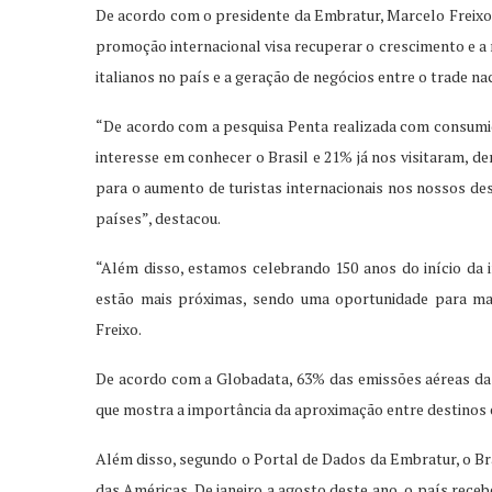
De acordo com o presidente da Embratur, Marcelo Freixo, 
promoção internacional visa recuperar o crescimento e a 
italianos no país e a geração de negócios entre o trade naci
“De acordo com a pesquisa Penta realizada com consumi
interesse em conhecer o Brasil e 21% já nos visitaram, 
para o aumento de turistas internacionais nos nossos de
países”, destacou.
“Além disso, estamos celebrando 150 anos do início da im
estão mais próximas, sendo uma oportunidade para mai
Freixo.
De acordo com a Globadata, 63% das emissões aéreas da It
que mostra a importância da aproximação entre destinos e
Além disso, segundo o Portal de Dados da Embratur, o Bras
das Américas. De janeiro a agosto deste ano, o país recebe