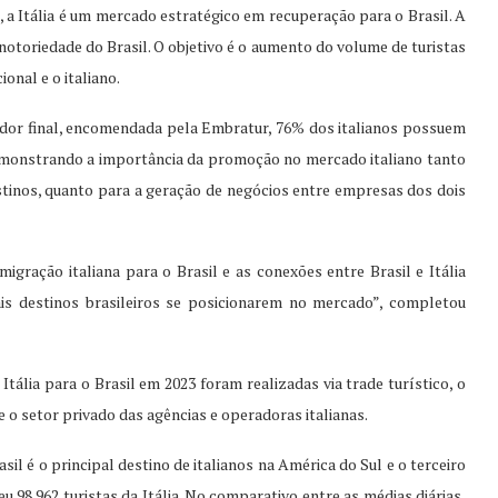
a Itália é um mercado estratégico em recuperação para o Brasil. A
notoriedade do Brasil. O objetivo é o aumento do volume de turistas
onal e o italiano.
dor final, encomendada pela Embratur, 76% dos italianos possuem
demonstrando a importância da promoção no mercado italiano tanto
stinos, quanto para a geração de negócios entre empresas dos dois
igração italiana para o Brasil e as conexões entre Brasil e Itália
s destinos brasileiros se posicionarem no mercado”, completou
ália para o Brasil em 2023 foram realizadas via trade turístico, o
 o setor privado das agências e operadoras italianas.
il é o principal destino de italianos na América do Sul e o terceiro
u 98.962 turistas da Itália. No comparativo entre as médias diárias,