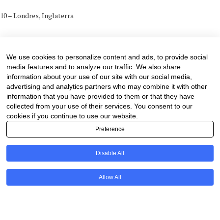
10 – Londres, Inglaterra
5 de April de 2024
0 comments
We use cookies to personalize content and ads, to provide social
media features and to analyze our traffic. We also share
information about your use of our site with our social media,
advertising and analytics partners who may combine it with other
information that you have provided to them or that they have
collected from your use of their services. You consent to our
cookies if you continue to use our website.
Preference
Disable All
PT
Allow All
@2020 - All Right Reserved. Designed and Developed by
Uios
BACK TO TOP