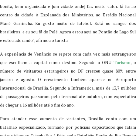
bonita, bem-organizada e [um cidade onde] faz muito calor. Já fui ao
centro da cidade, à Esplanada dos Ministérios, ao Estádio Nacional
Mané Garrincha. Eu gosto muito de futebol. Está no sangue dos
brasileiros, e eu sou fã do Pelé. Agora estou aqui no Pontão do Lago Sul
e estou adorando”, afirmou o turista.
A experiência de Venâncio se repete com cada vez mais estrangeiros
que escolhem a capital como destino. Segundo a ONU
Turismo
, 
número de visitantes estrangeiros no DF cresceu quase 80% entre
janeiro e agosto. O crescimento também aparece no Aeroporto
Internacional de Brasília. Segundo a Inframerica, mais de 13,7 milhões
de passageiros passaram pelo terminal até outubro, com expectativa
de chegar a 16 milhões até o fim do ano.
Para atender esse aumento de visitantes, Brasília conta com um
batalhão especializado, formado por policiais capacitados que falam
outros idiomas. O trabalho é feito pelo Batalhão Barão do Rio Branco