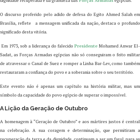
dignidade recuperada e da grandeza das
Forças Armadas
egípcias.
O discurso proferido pelo adido de defesa do Egito Ahmed Salah em
Brasília, reflete a mensagem unificada da nação, destaca o profundo
significado desta vitória.
Em 1973, sob a liderança do falecido
Presidente
Mohamed Anwar El-
Sadat, as Forças Armadas egípcias não só conseguiram o feito militar
de atravessar o Canal de Suez e romper a Linha Bar-Lev, como também
restauraram a confiança do povo e a soberania sobre o seu território.
Este evento não é apenas um capítulo na história militar, mas um
símbolo da capacidade do povo egípcio de superar o impossível.
A Lição da Geração de Outubro
A homenagem à “Geração de Outubro” e aos mártires justos é central
na celebração. A sua coragem e determinação, que permitiram a
recuperação da terra e da dignidade, continuam a ser um farol para as