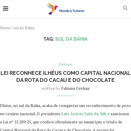
Home
»
sul da Bahia
TAG:
SUL DA BAHIA
Destaque
LEI RECONHECE ILHÉUS COMO CAPITAL NACIONAL
DA ROTA DO CACAU E DO CHOCOLATE
written by
Fabiana Ceyhan
Ilhéus, no sul da Bahia, acaba de conquistar um reconhecimento de peso
no cenário nacional. O presidente
Luiz Inácio Lula da Silva
sancionou
a Lei nº 15.289/25, que confere oficialmente ao município o título de
Capital Nacional da Rota do Cacau e do Chocolate. A norma foi