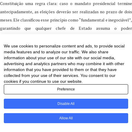
Constituição uma regra clara: caso o mandato presidencial termine
antecipadamente, as eleições deverão ser realizadas no prazo de dois
meses. Ele classificou esse princípio como “fundamental e inegociável”,
garantindo que qualquer chefe de Estado assuma o poder
exclusivamente por meio de eleições democráticas.
We use cookies to personalize content and ads, to provide social
Outros ajustes administrativos incluem a extinção de determinadas
media features and to analyze our traffic. We also share
estruturas de apoio dentro do atual parlamento, a eliminação do cargo
information about your use of our site with our social media,
advertising and analytics partners who may combine it with other
de Conselheiro de Estado (atualmente ocupado por Yerlan Karin) e a
information that you have provided to them or that they have
reorganização de elementos da Administração Presidencial, com o
collected from your use of their services. You consent to our
cookies if you continue to use our website.
objetivo de melhor adequá-los às necessidades práticas da governança.
Preference
Tokayev enquadrou essas reformas como a culminação de um processo
de transformação de vários anos, enfatizando que elas fortaleceriam o
Disable All
equilíbrio institucional, a concorrência política e a confiança pública.
PT
Allow All
Ele reiterou que as mudanças serão submetidas à aprovação popular
por meio de referendo, permitindo que os cidadãos decidam sobre o